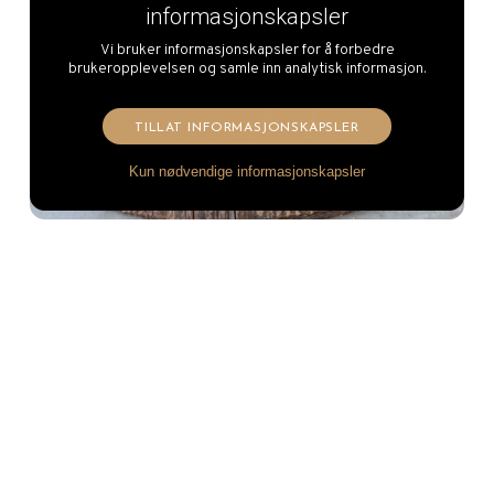
informasjonskapsler
Vi bruker informasjonskapsler for å forbedre
brukeropplevelsen og samle inn analytisk informasjon.
TILLAT INFORMASJONSKAPSLER
Kun nødvendige informasjonskapsler
Vacherin Fribourgeois AOP
Fondue
Merja, Cheese Witches
Les mer