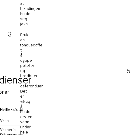
at
blandingen
holder
seg
jevn.
Bruk
en
fonduegaffel
til
å
dyppe
poteter
og
brødbiter
dienser
i
ostefonduen.
Det
oner
er
viktig
å
Hvitløksfedd
holde
gryten
Vann
varm
under
Vacherin
hele