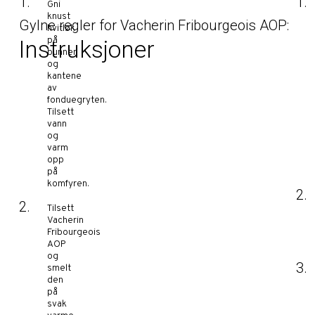
Gni
knust
Gylne regler for Vacherin Fribourgeois AOP:
hvitløk
på
Instruksjoner
bunnen
og
kantene
av
fonduegryten.
Tilsett
vann
og
varm
opp
på
komfyren.
Tilsett
Vacherin
Fribourgeois
AOP
og
smelt
den
på
svak