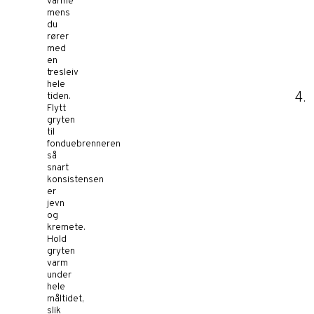
varme
mens
du
rører
med
en
tresleiv
hele
tiden.
Flytt
gryten
til
fonduebrenneren
så
snart
konsistensen
er
jevn
og
kremete.
Hold
gryten
varm
under
hele
måltidet,
slik