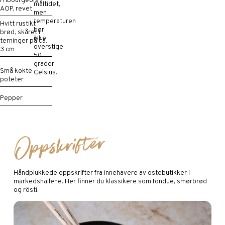
Fribourgeois
måltidet,
AOP, revet
men
temperaturen
Hvitt rustikt
bør
brød, skåret i
ikke
terninger på ca.
overstige
3 cm
50
grader
Små kokte
Celsius.
poteter
Pepper
Oppskrifter
Håndplukkede oppskrifter fra innehavere av ostebutikker i
markedshallene. Her finner du klassikere som fondue, smørbrød
og rösti.