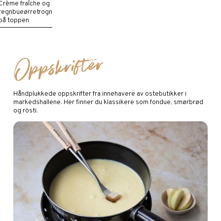
Crème fraîche og
regnbueørretrogn
på toppen
Oppskrifter
Håndplukkede oppskrifter fra innehavere av ostebutikker i
markedshallene. Her finner du klassikere som fondue, smørbrød
og rösti.