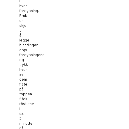
i
hver
fordypning.
Bruk
en
skje
til
å
legge
blandingen
oppi
fordypningene
og
trykk
hver
av
dem
flate
på
toppen.
Stek
röstiene
i
ca.
3
minutter
på