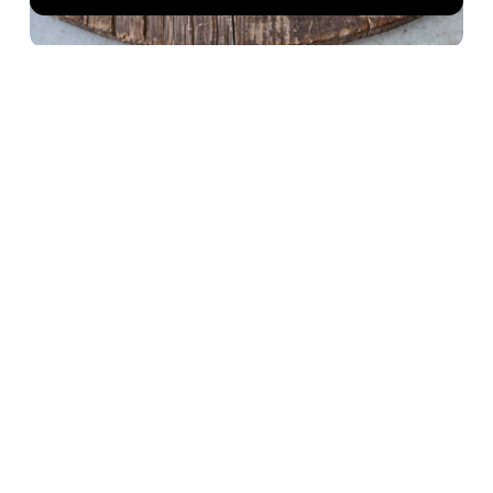
Vacherin Fribourgeois AOP
Fondue
Merja, Cheese Witches
Les mer