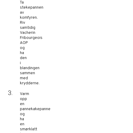
Ta
stekepannen
av
komfyren.
Riv
samtidig
Vacherin
Fribourgeois
AOP
og
ha
den
i
blandingen
sammen
med
krydderne.
Varm
opp
en
pannekakepanne
og
ha
en
smørklatt