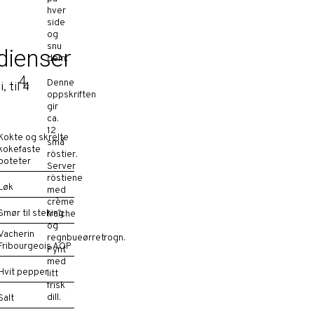
hver
side
og
snu
dienser
dem.
Denne
, til 4
oppskriften
gir
ca.
12
Kokte og skrelte
små
kokefaste
röstier.
poteter
Server
röstiene
Løk
med
crème
Smør til steking
fraîche
og
Vacherin
regnbueørretrogn.
Fribourgeois AOP
Pynt
med
Hvit pepper
litt
frisk
dill.
Salt