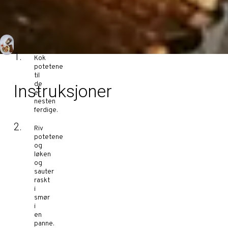
Kok
potetene
til
de
Instruksjoner
er
nesten
ferdige.
Riv
potetene
og
løken
og
sauter
raskt
i
smør
i
en
panne.