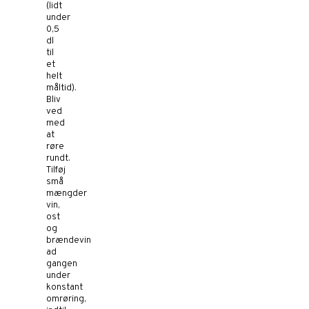
(lidt
under
0,5
dl
til
et
helt
måltid).
Bliv
ved
med
at
røre
rundt.
Tilføj
små
mængder
vin,
ost
og
brændevin
ad
gangen
under
konstant
omrøring,