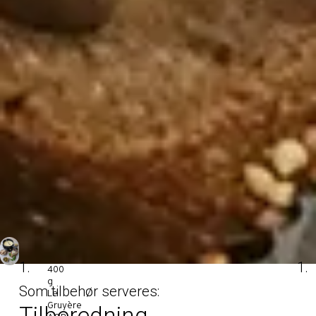
400
g
Som tilbehør serveres:
Le
Gruyère
Tilberedning