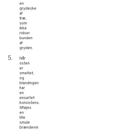
en
grydeske
af
træ,
som
ikke
ridser
bunden
af
gryden.
Når
osten
er
smeltet,
og
blandingen
har
en
ensartet
konsistens,
tilføjes
en
lille
smule
brændevin