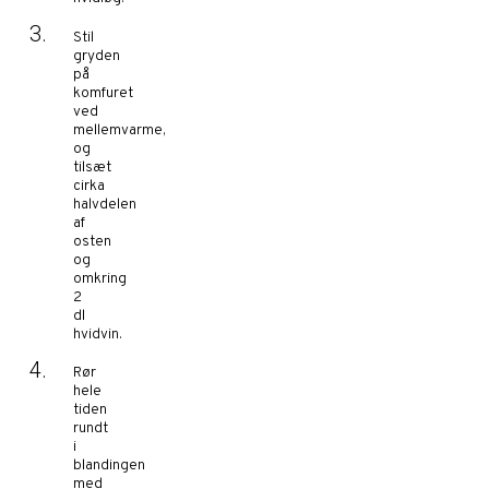
Stil
gryden
på
komfuret
ved
mellemvarme,
og
tilsæt
cirka
halvdelen
af
osten
og
omkring
2
dl
hvidvin.
Rør
hele
tiden
rundt
i
blandingen
med