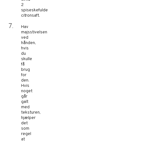
2
spiseskefulde
citronsaft.
Hav
majsstivelsen
ved
hånden,
hvis
du
skulle
få
brug
for
den.
Hvis
noget
går
galt
med
teksturen,
hjælper
det
som
regel
at