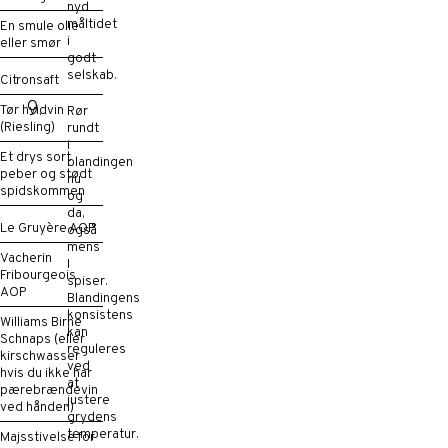
nyd
måltidet
En smule olie
i
eller smør
godt
selskab.
Citronsaft
Tør hvidvin
Rør
(Riesling)
rundt
i
Et drys sort
blandingen
peber og stødt
nu
spidskommen
og
da,
Le Gruyère AOP
også
mens
Vacherin
I
Fribourgeois
spiser.
AOP
Blandingens
konsistens
Williams Birne
kan
Schnaps (eller
reguleres
kirschwasser
ved
hvis du ikke har
at
pærebrændevin
justere
ved hånden)
grydens
temperatur.
Majsstivelse for