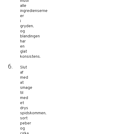
indtil
alle
ingredienserne
er
i
gryden,
og
blandingen
har
en
glat
konsistens.
Slut
af
med
at
smage
til
med
et
drys
spidskommen,
sort
peber
og
cirka