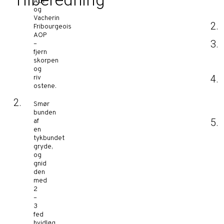
AOP
og
Vacherin
Fribourgeois
AOP
–
fjern
skorpen
og
riv
ostene.
Smør
bunden
af
en
tykbundet
gryde,
og
gnid
den
med
2
–
3
fed
hvidløg.