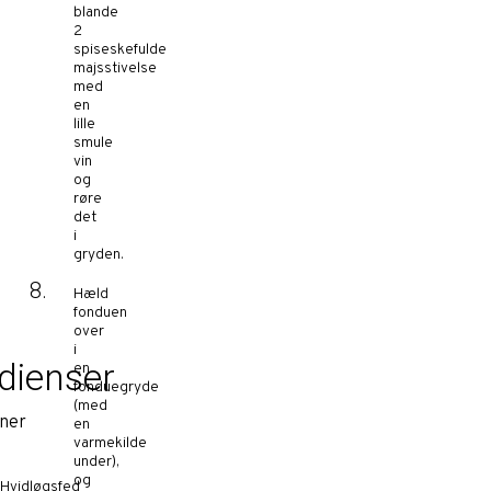
blande
2
spiseskefulde
majsstivelse
med
en
lille
smule
vin
og
røre
det
i
gryden.
Hæld
fonduen
over
i
dienser
en
fonduegryde
(med
oner
en
varmekilde
under),
og
Hvidløgsfed