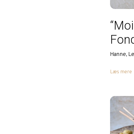
“Moi
Fon
Hanne, L
Læs mere