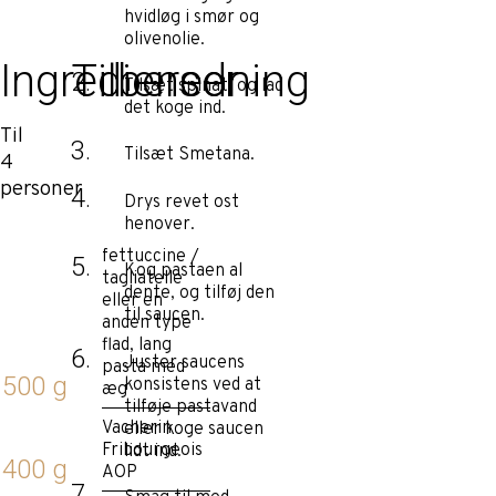
hvidløg i smør og
olivenolie.
Ingredienser
Tilberedning
Tilsæt spinat, og lad
det koge ind.
Til
Tilsæt Smetana.
4
personer
Drys revet ost
henover.
fettuccine /
Kog pastaen al
tagliatelle
dente, og tilføj den
eller en
til saucen.
anden type
flad, lang
Juster saucens
pasta med
500 g
konsistens ved at
æg
tilføje pastavand
Vacherin
eller koge saucen
Fribourgeois
lidt ind.
400 g
AOP