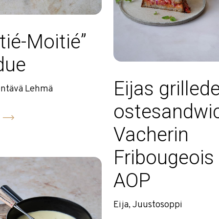
tié-Moitié”
due
Eijas grilled
entävä Lehmä
ostesandwi
Vacherin
Fribougeois
AOP
Eija, Juustosoppi