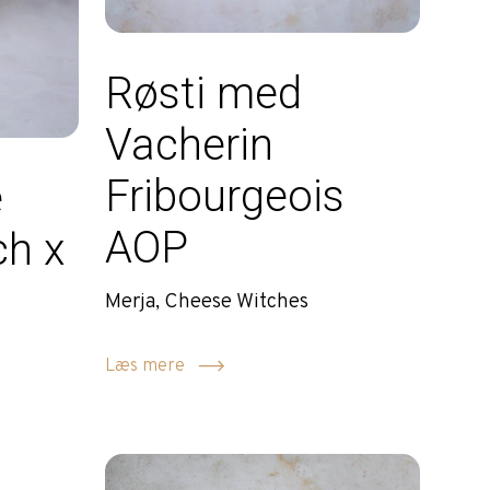
Røsti med
Vacherin
Fribourgeois
e
AOP
ch x
Merja, Cheese Witches
Læs mere