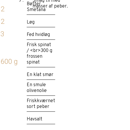
Smag til med
Bøtter
masser af peber.
2
Smetana
2
Løg
3
Fed hvidløg
Frisk spinat
/ <br>300 g
frossen
600 g
spinat
En klat smør
En smule
olivenolie
Friskkværnet
sort peber
Havsalt