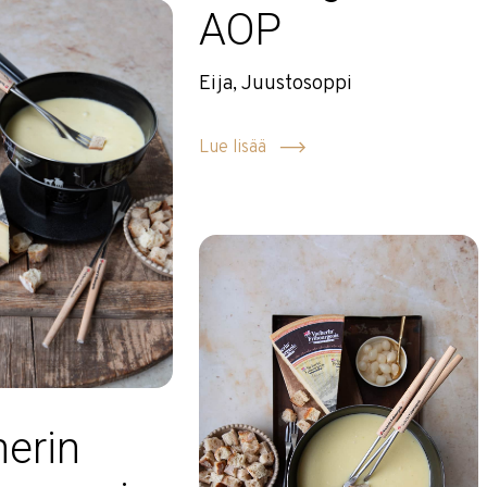
AOP
Eija, Juustosoppi
Lue lisää
erin