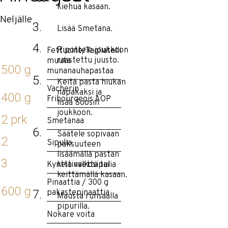
kiehua kasaan.
Neljälle
Lisää Smetana.
Ripottele joukkoon
Fettucine/Tagliatelli
raastettu juusto.
muuta
500 g
munanauhapastaa
Keitä pasta hiukan
Vacherin
napakaksi ja
400 g
Fribourgeois AOP
lisää Soosin
joukkoon.
2 prk
Smetanaa
Säätele sopivaan
2
Sipulia
paksuuteen
lisäämällä pastan
3
keitinvettä tai
Kynttä valkosipulia
keittämällä kasaan.
Pinaattia / 300 g
600 g
pakastepinaattia
Mausta runsaalla
pipurilla.
Nokare voita