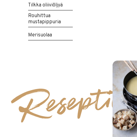
Tilkka oliiviôljyä
Rouhittua
mustapippuria
Merisuolaa
Reseptit