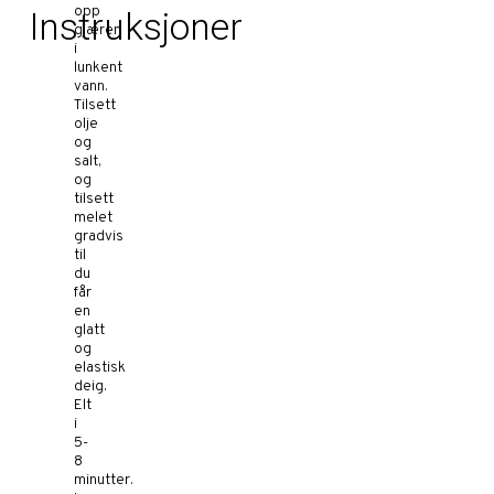
opp
Instruksjoner
gjæren
i
lunkent
vann.
Tilsett
olje
og
salt,
og
tilsett
melet
gradvis
til
du
får
en
glatt
og
elastisk
deig.
Elt
i
5-
8
minutter.