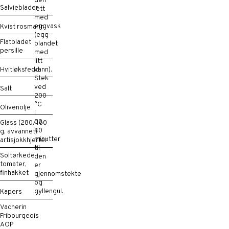
den
Salvieblader
lett
med
eggvask
Kvist rosmarin
(egg
Flatbladet
blandet
persille
med
litt
Hvitløksfedd
vann).
Stek
ved
Salt
200
°C
Olivenolje
i
30-
Glass (280/160
40
g, avvannet)
minutter
artisjokkhjerter
til
Soltørkede
den
tomater,
er
finhakket
gjennomstekte
og
gyllengul.
Kapers
Vacherin
Fribourgeois
AOP