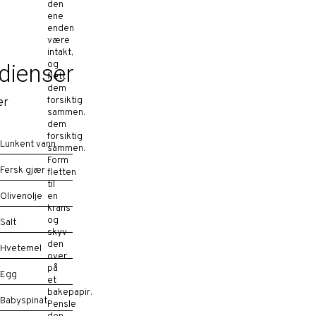
den
ene
enden
være
intakt,
og
dienser
flett
dem
forsiktig
er
sammen.
dem
forsiktig
Lunkent vann
sammen.
Form
Fersk gjær
fletten
til
Olivenolje
en
krans
og
Salt
skyv
den
Hvetemel
over
på
Egg
et
bakepapir.
Babyspinat
Pensle