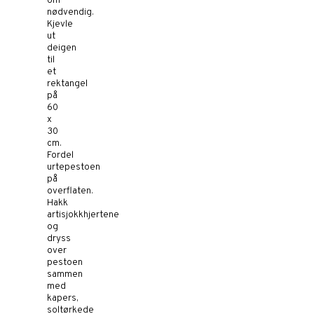
om
nødvendig.
Kjevle
ut
deigen
til
et
rektangel
på
60
x
30
cm.
Fordel
urtepestoen
på
overflaten.
Hakk
artisjokkhjertene
og
dryss
over
pestoen
sammen
med
kapers,
soltørkede