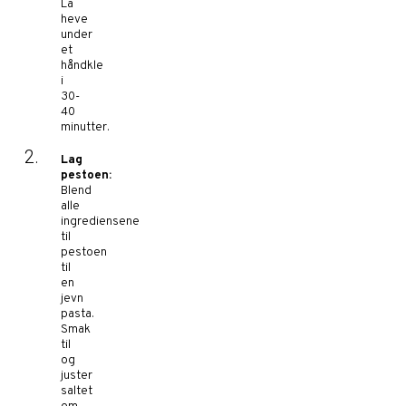
La
heve
under
et
håndkle
i
30-
40
minutter.
Lag
pestoen:
Blend
alle
ingrediensene
til
pestoen
til
en
jevn
pasta.
Smak
til
og
juster
saltet