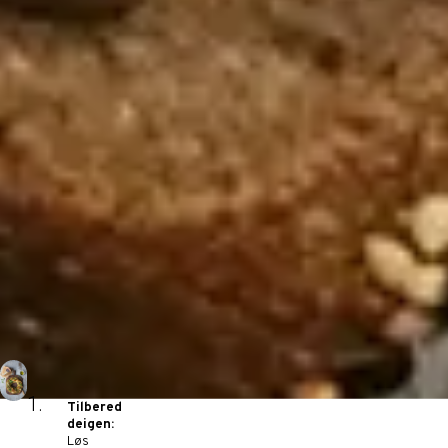
Tilbered
deigen:
Løs