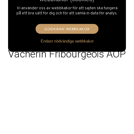
Vi använder oss av webbkakor för att sajten ska fungera
på ett bra sätt för dig och för att samla in data för analys.
GODKÄNN WEBBKAKOR
Endast nödvändiga webbkakor
Vacherin Fribourgeois AOP
Fondue
Merja, Cheese Witches
Läs mer