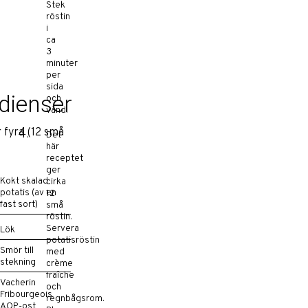
Stek
röstin
i
ca
3
minuter
per
sida
dienser
och
vänd.
 fyra (12 små
Det
här
receptet
ger
Kokt skalad
cirka
potatis (av en
12
fast sort)
små
röstin.
Servera
Lök
potatisröstin
Smör till
med
stekning
crème
fraîche
Vacherin
och
Fribourgeois
regnbågsrom.
AOP-ost