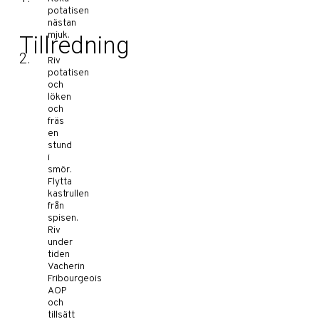
potatisen
nästan
mjuk.
Tillredning
Riv
potatisen
och
löken
och
fräs
en
stund
i
smör.
Flytta
kastrullen
från
spisen.
Riv
under
tiden
Vacherin
Fribourgeois
AOP
och
tillsätt