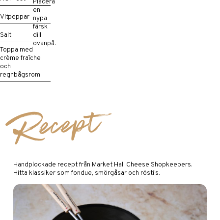
Placera
en
Vitpeppar
nypa
färsk
dill
Salt
ovanpå.
Toppa med
crème fraîche
och
regnbågsrom
Recept
Handplockade recept från Market Hall Cheese Shopkeepers.
Hitta klassiker som fondue, smörgåsar och rösti’s.