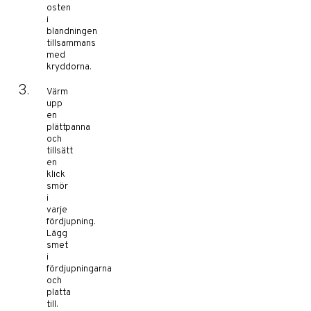
osten
i
blandningen
tillsammans
med
kryddorna.
Värm
upp
en
plättpanna
och
tillsätt
en
klick
smör
i
varje
fördjupning.
Lägg
smet
i
fördjupningarna
och
platta
till.