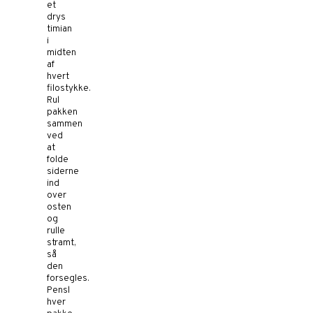
et
drys
timian
i
midten
af
hvert
filostykke.
Rul
pakken
sammen
ved
at
folde
siderne
ind
over
osten
og
rulle
stramt,
så
den
forsegles.
Pensl
hver