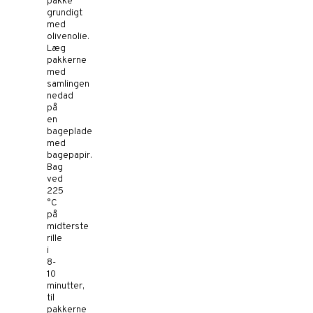
pakke
grundigt
med
olivenolie.
Læg
pakkerne
med
samlingen
nedad
på
en
bageplade
med
bagepapir.
Bag
ved
225
°C
på
midterste
rille
i
8-
10
minutter,
til
pakkerne