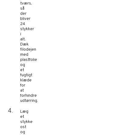
tværs,
så
der
bliver
24
stykker
i
alt.
Dæk
filodejen
med
plastfolie
og
et
fugtigt
klæde
for
at
forhindre
udtørring.
Læg
et
stykke
ost
og