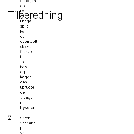
filodejen
op.
For
Tilberedning
at
undgå
spild
kan
du
eventuelt
skære
filorullen
i
to
halve
og
lægge
den
ubrugte
del
tilbage
i
fryseren.
Skær
Vacherin
i
24