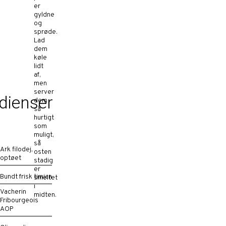
er
gyldne
og
sprøde.
Lad
dem
køle
lidt
af,
men
server
dienser
dem
så
hurtigt
som
muligt,
så
Ark filodej,
osten
optøet
stadig
er
Bundt frisk timian
smeltet
i
Vacherin
midten.
Fribourgeois
AOP